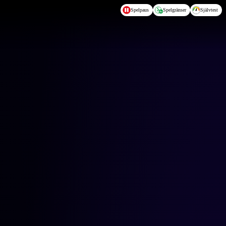
Hoppa till huvudinnehållet
Spelpaus
Spelgränser
Självtest