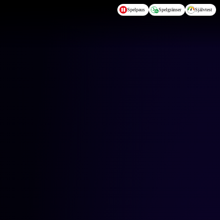
Hoppa till huvudinnehållet
Spelpaus
Spelgränser
Självtest