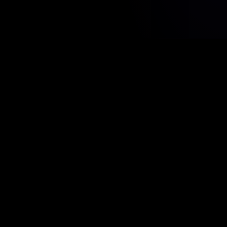
MEGA
STORA
MELLAN
SNABBA