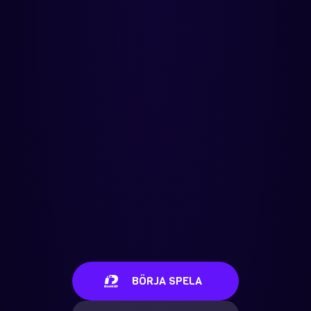
BÖRJA SPELA