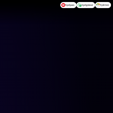
Spelpaus
Spelgränser
Självtest