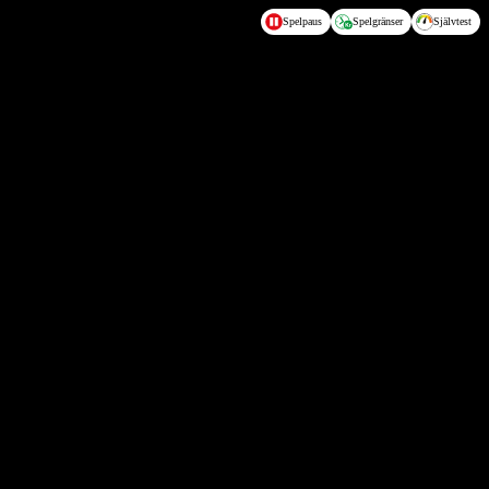
Spelpaus
Spelgränser
Självtest