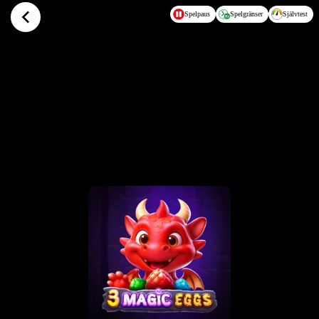
Hoppa till huvudinnehållet
Spelpaus
Spelgränser
Självtest