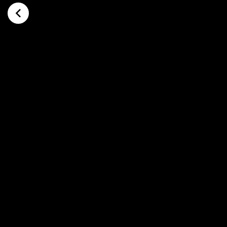
Hoppa till huvudinnehållet