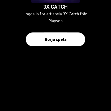
3X CATCH
Logga in för att spela 3X Catch från
Playson
Börja spela