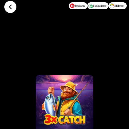
Hoppa till huvudinnehållet
Spelpaus
Spelgränser
Självtest