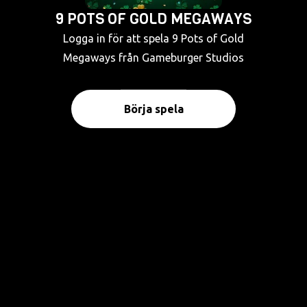
9 POTS OF GOLD MEGAWAYS
Logga in för att spela 9 Pots of Gold
Megaways från Gameburger Studios
Börja spela