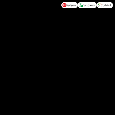
Spelpaus
Spelgränser
Självtest