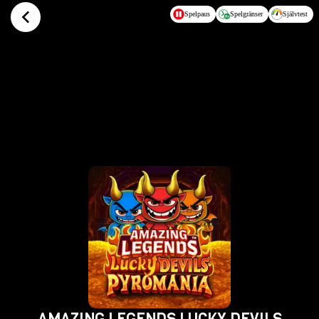
Hoppa till huvudinnehållet
Spelpaus
Spelgränser
Självtest
AMAZING LEGENDS LUCKY DEVILS