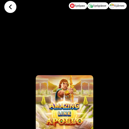
Hoppa till huvudinnehållet
Spelpaus
Spelgränser
Självtest