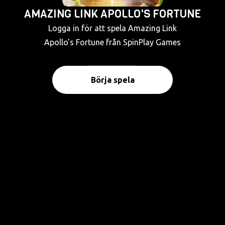
AMAZING LINK APOLLO'S FORTUNE
Logga in för att spela Amazing Link
Apollo's Fortune från SpinPlay Games
Börja spela