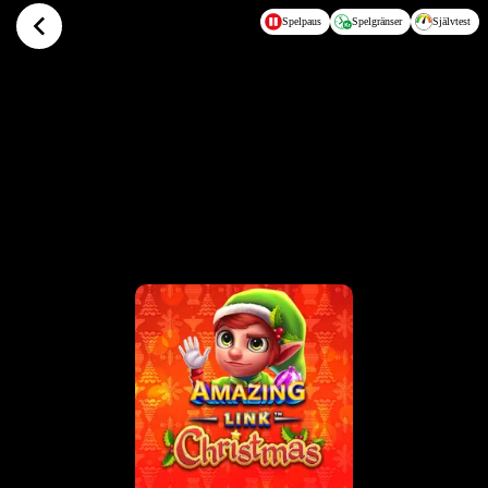
Hoppa till huvudinnehållet
Spelpaus
Spelgränser
Självtest