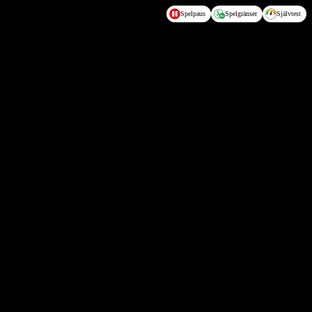
Spelpaus
Spelgränser
Självtest