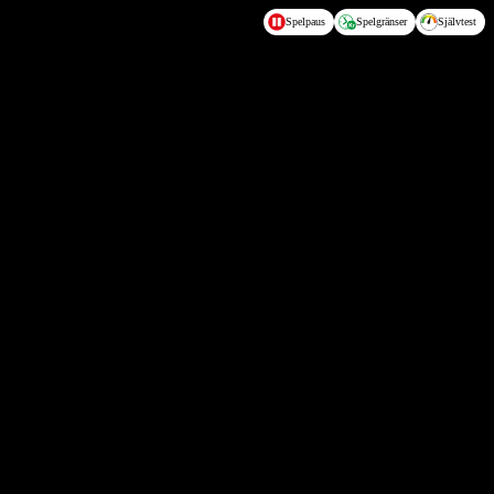
Spelpaus
Spelgränser
Självtest