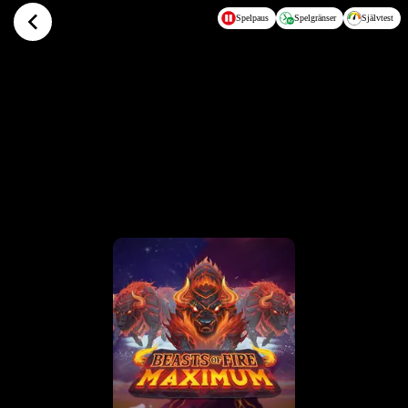
Hoppa till huvudinnehållet
Spelpaus
Spelgränser
Självtest