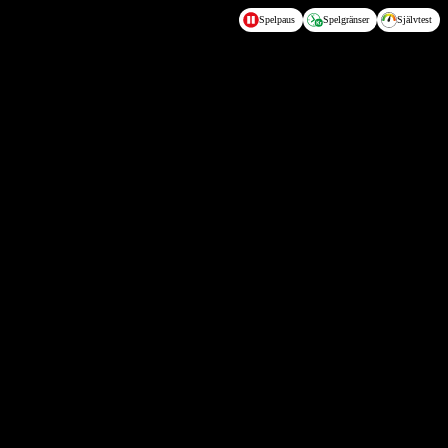
Spelpaus
Spelgränser
Självtest