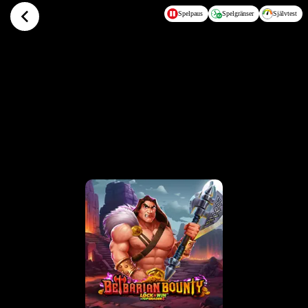
Hoppa till huvudinnehållet
Spelpaus
Spelgränser
Självtest