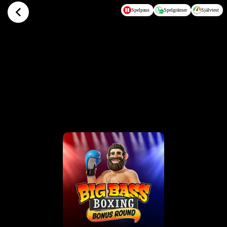
Hoppa till huvudinnehållet
Spelpaus
Spelgränser
Självtest