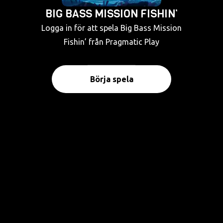
BIG BASS MISSION FISHIN’
Logga in för att spela Big Bass Mission
Fishin’ från Pragmatic Play
Börja spela