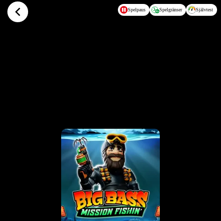
Hoppa till huvudinnehållet
Spelpaus
Spelgränser
Självtest