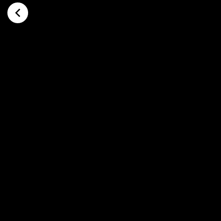
Hoppa till huvudinnehållet