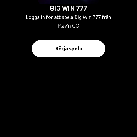
BIG WIN 777
Logga in för att spela Big Win 777 från
Play'n GO
Börja spela