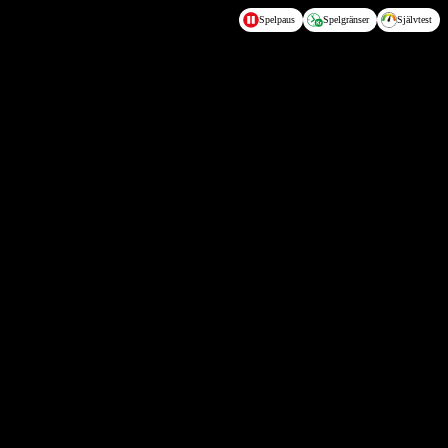
Spelpaus
Spelgränser
Självtest