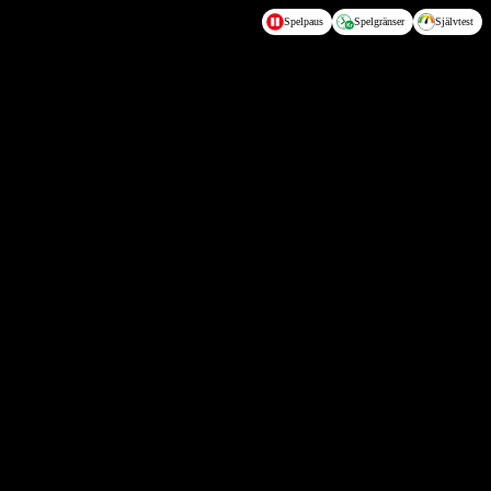
Spelpaus
Spelgränser
Självtest