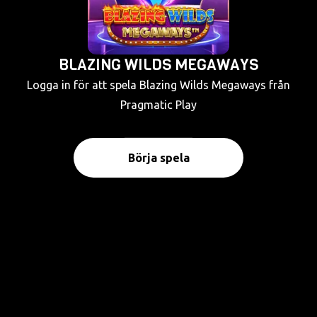
BLAZING WILDS MEGAWAYS
Logga in för att spela Blazing Wilds Megaways från
Pragmatic Play
Börja spela