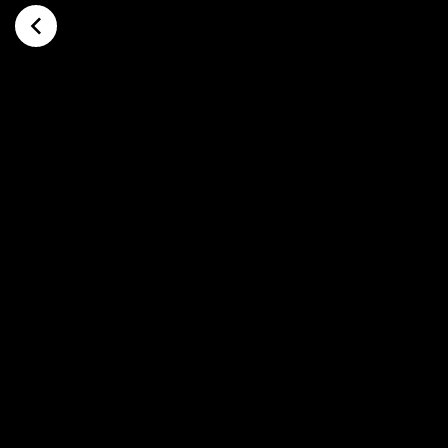
Hoppa till huvudinnehållet