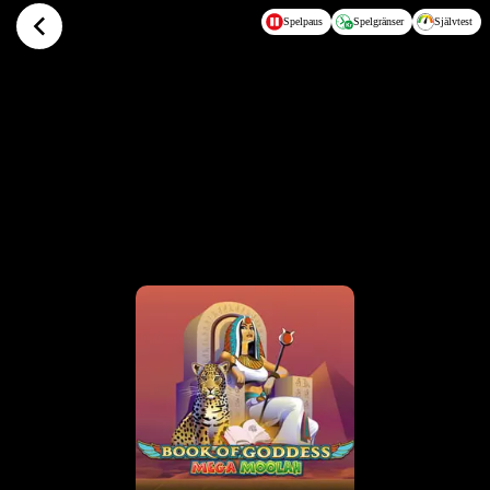
Hoppa till huvudinnehållet
Spelpaus
Spelgränser
Självtest