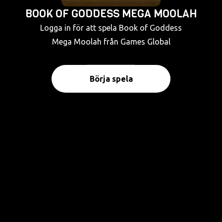
BOOK OF GODDESS MEGA MOOLAH
Logga in för att spela Book of Goddess
Mega Moolah från Games Global
Börja spela