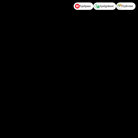
Spelpaus
Spelgränser
Självtest