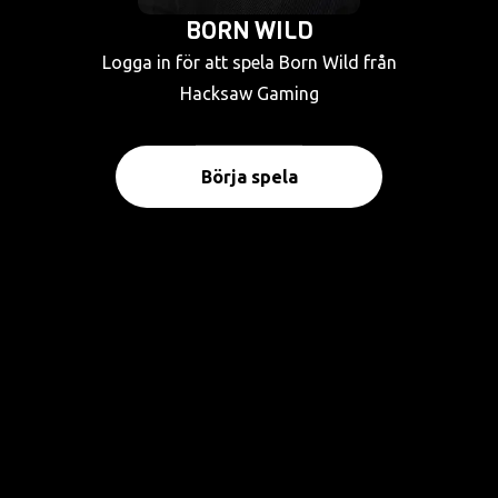
BORN WILD
Logga in för att spela Born Wild från
Hacksaw Gaming
Börja spela