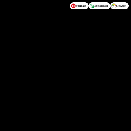
Spelpaus
Spelgränser
Självtest