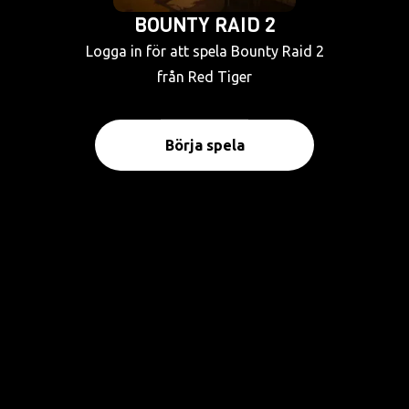
BOUNTY RAID 2
Logga in för att spela Bounty Raid 2
från Red Tiger
Börja spela