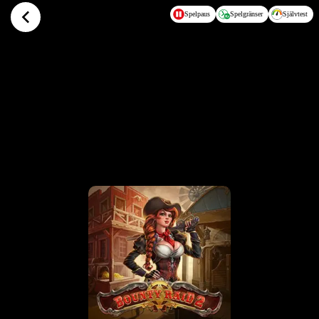
Hoppa till huvudinnehållet
Spelpaus
Spelgränser
Självtest