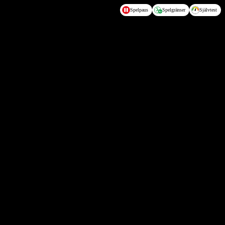
Spelpaus
Spelgränser
Självtest