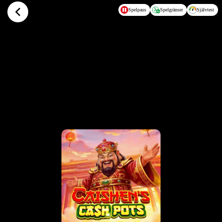
Hoppa till huvudinnehållet
Spelpaus
Spelgränser
Självtest