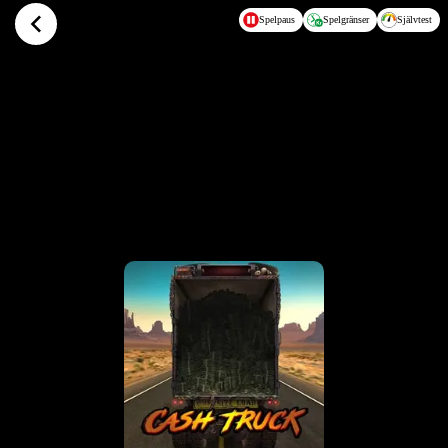
Hoppa till huvudinnehållet
Spelpaus
Spelgränser
Självtest