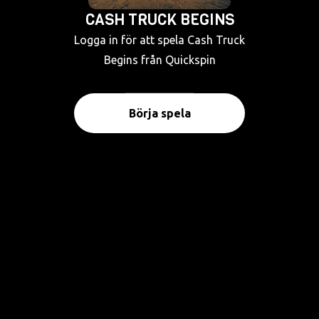
CASH TRUCK BEGINS
Logga in för att spela Cash Truck
Begins från Quickspin
Börja spela