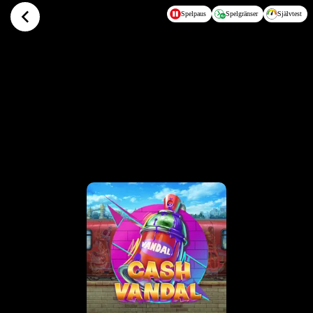
Hoppa till huvudinnehållet
Spelpaus
Spelgränser
Självtest