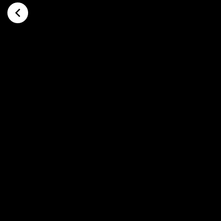
Hoppa till huvudinnehållet