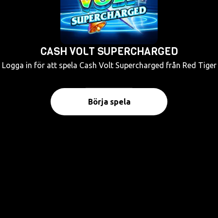
CASH VOLT SUPERCHARGED
Logga in för att spela Cash Volt Supercharged från Red Tiger
Börja spela