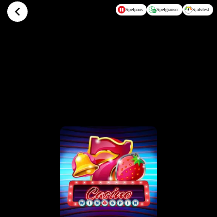
Hoppa till huvudinnehållet
Spelpaus
Spelgränser
Självtest