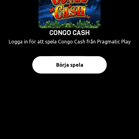
CONGO CASH
Logga in för att spela Congo Cash från Pragmatic Play
Börja spela