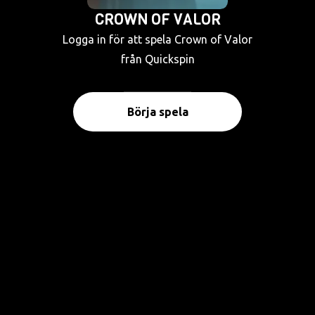
CROWN OF VALOR
Logga in för att spela Crown of Valor
från Quickspin
Börja spela