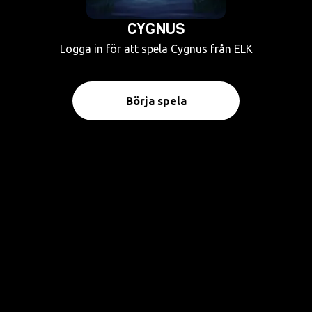
CYGNUS
Logga in för att spela Cygnus från ELK
Börja spela