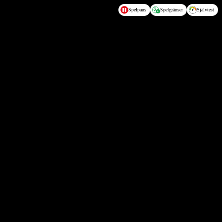
Spelpaus
Spelgränser
Självtest