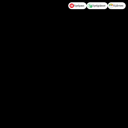
Spelpaus
Spelgränser
Självtest