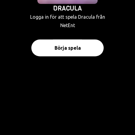
DRACULA
Logga in för att spela Dracula från
NetEnt
Börja spela