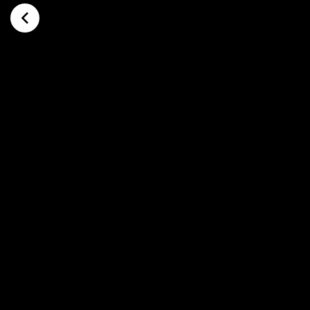
Hoppa till huvudinnehållet