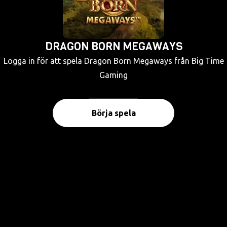
DRAGON BORN MEGAWAYS
Logga in för att spela Dragon Born Megaways från Big Time
Gaming
Börja spela