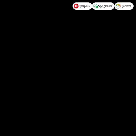
Spelpaus
Spelgränser
Självtest