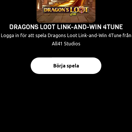
DRAGONS LOOT LINK-AND-WIN 4TUNE
Logga in för att spela Dragons Loot Link-and-Win 4Tune från
All41 Studios
Börja spela