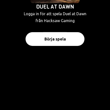
DUEL AT DAWN
Logga in för att spela Duel at Dawn
från Hacksaw Gaming
Börja spela