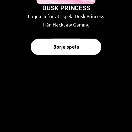
DUSK PRINCESS
Logga in för att spela Dusk Princess
från Hacksaw Gaming
Börja spela