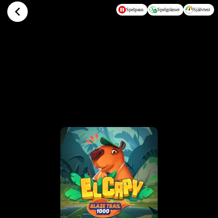
Hoppa till huvudinnehållet
Spelpaus
Spelgränser
Självtest