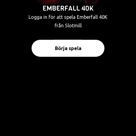
EMBERFALL 40K
Logga in för att spela Emberfall 40K
från Slotmill
Börja spela