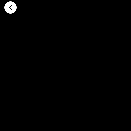
Hoppa till huvudinnehållet