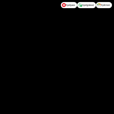
Spelpaus
Spelgränser
Självtest